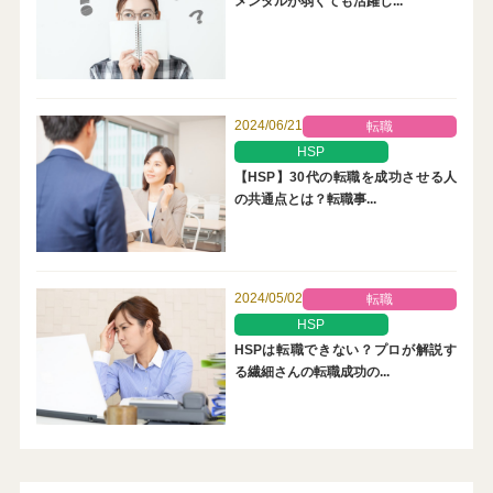
メンタルが弱くても活躍し...
2024/06/21
転職
HSP
【HSP】30代の転職を成功させる人
の共通点とは？転職事...
2024/05/02
転職
HSP
HSPは転職できない？プロが解説す
る繊細さんの転職成功の...